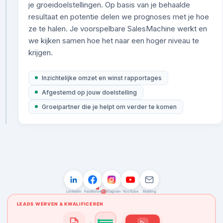
je groeidoelstellingen. Op basis van je behaalde
resultaat en potentie delen we prognoses met je hoe
ze te halen. Je voorspelbare SalesMachine werkt en
we kijken samen hoe het naar een hoger niveau te
krijgen.
Inzichtelijke omzet en winst rapportages
Afgestemd op jouw doelstelling
Groeipartner die je helpt om verder te komen
LEADS
AFSPRAKEN
OFFERTES
OMZET
150
0
0
€0
LinkedIn
Facebook
Instagram
YouTube
Mailing
LEADS WERVEN & KWALIFICEREN