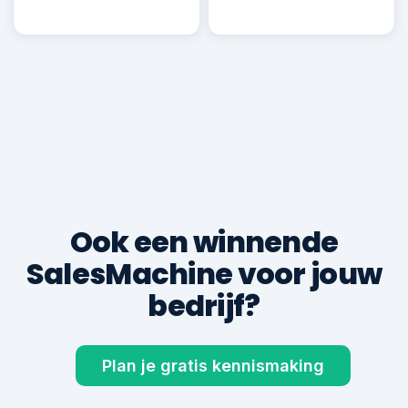
Robin B.
RB
Deal ✓
€ 22.500
600+
8,9
klanten geholpen
gem. klantbeoordeling
TOTALE KLANTOMZET VIA DE SALESMACHINE
€ 0
gegenereerd voor 600+ ondernemers
Ook een winnende
SalesMachine voor jouw
bedrijf?
Plan je gratis kennismaking