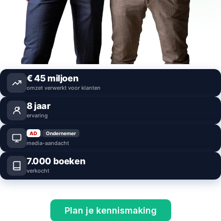
€
45
miljoen
omzet verwerkt voor klanten
8
jaar
ervaring
|
AD
Ondernemer
media-aandacht
7.000
boeken
verkocht
Plan je kennismaking