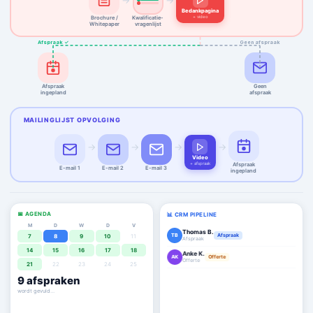
→
→
Bedankpagina
+ video
Brochure /
Kwalificatie-
Whitepaper
vragenlijst
Afspraak ✓
Geen afspraak
Afspraak
Geen
ingepland
afspraak
MAILINGLIJST OPVOLGING
→
→
→
→
Video
+ afspraak
Afspraak
E-mail 1
E-mail 2
E-mail 3
ingepland
📅 AGENDA
📊 CRM PIPELINE
M
D
W
D
V
Thomas B.
TB
Afspraak
7
8
9
10
11
Afspraak
14
15
16
17
18
Anke K.
AK
Offerte
Offerte
21
22
23
24
25
Mark V.
9
afspraken
MV
Deal ✓
€ 19.000
agenda staat vol ✓
Lisa H.
LH
Afspraak
Afspraak