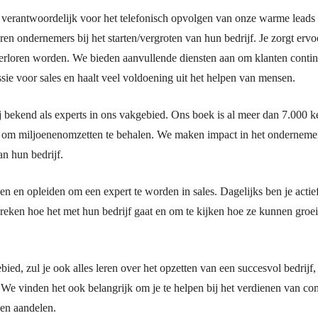
ij verantwoordelijk voor het telefonisch opvolgen van onze warme leads
ren ondernemers bij het starten/vergroten van hun bedrijf. Je zorgt ervoo
 verloren worden. We bieden aanvullende diensten aan om klanten conti
sie voor sales en haalt veel voldoening uit het helpen van mensen.
j bekend als experts in ons vakgebied. Ons boek is al meer dan 7.000 
 om miljoenenomzetten te behalen. We maken impact in het ondernemer
an hun bedrijf.
nen en opleiden om een expert te worden in sales. Dagelijks ben je actie
eken hoe het met hun bedrijf gaat en om te kijken hoe ze kunnen groei
ebied, zul je ook alles leren over het opzetten van een succesvol bedrij
We vinden het ook belangrijk om je te helpen bij het verdienen van com
 en aandelen.