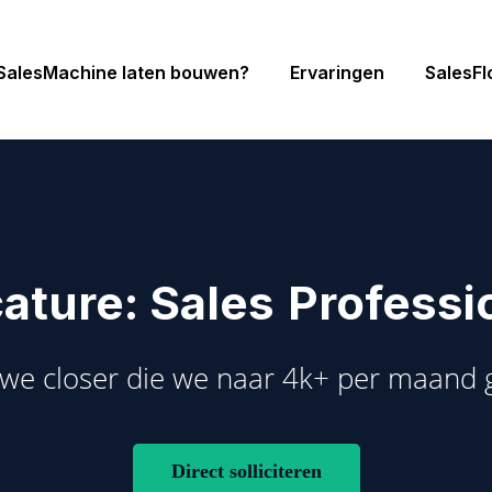
SalesMachine laten bouwen?
Ervaringen
SalesF
ature: Sales
Professi
euwe closer die we naar 4k+ per maand
Direct solliciteren