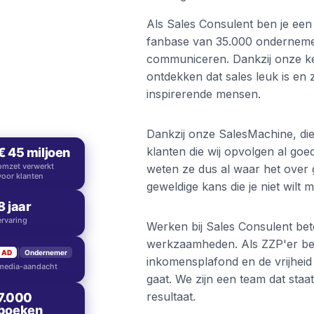
Als Sales Consulent ben je een
fanbase van 35.000 ondernemer
communiceren. Dankzij onze ke
ontdekken dat sales leuk is en
inspirerende mensen.
Dankzij onze SalesMachine, di
klanten die wij opvolgen al go
€
45
miljoen
omzet verwerkt
weten ze dus al waar het over g
voor klanten
geweldige kans die je niet wilt m
8
jaar
ervaring
Werken bij Sales Consulent bete
werkzaamheden. Als ZZP'er ben 
|
AD
Ondernemer
inkomensplafond en de vrijheid
media-aandacht
gaat. We zijn een team dat staat
resultaat.
7.000
boeken