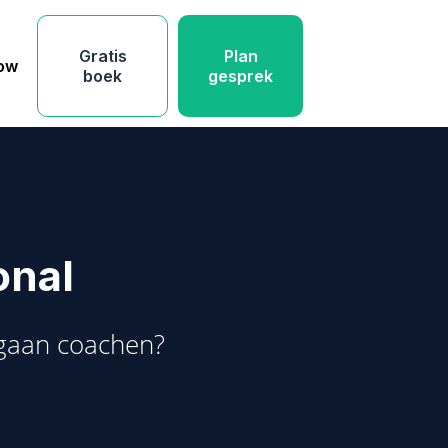
Gratis
Plan
low
boek
gesprek
onal
 gaan coachen?