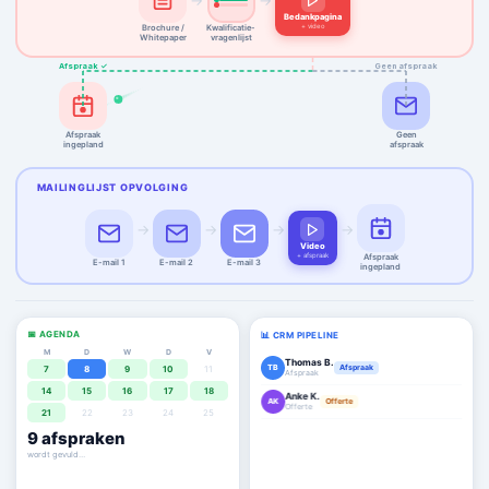
→
→
Bedankpagina
+ video
Brochure /
Kwalificatie-
Whitepaper
vragenlijst
Afspraak ✓
Geen afspraak
Afspraak
Geen
ingepland
afspraak
MAILINGLIJST OPVOLGING
→
→
→
→
Video
+ afspraak
Afspraak
E-mail 1
E-mail 2
E-mail 3
ingepland
📅 AGENDA
📊 CRM PIPELINE
M
D
W
D
V
Thomas B.
TB
Afspraak
7
8
9
10
11
Afspraak
14
15
16
17
18
Anke K.
AK
Offerte
Offerte
21
22
23
24
25
Mark V.
9
afspraken
MV
Deal ✓
€ 19.000
agenda staat vol ✓
Lisa H.
LH
Afspraak
Afspraak