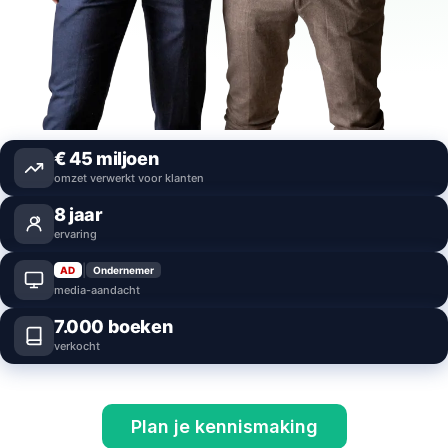
€
45
miljoen
omzet verwerkt voor klanten
8
jaar
ervaring
|
AD
Ondernemer
media-aandacht
7.000
boeken
verkocht
Plan je kennismaking