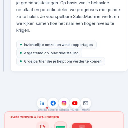
je groeidoelstellingen. Op basis van je behaalde
resultaat en potentie delen we prognoses met je hoe
ze te halen. Je voorspelbare SalesMachine werkt en
we kijken samen hoe het naar een hoger niveau te
krijgen.
Inzichtelijke omzet en winst rapportages
Afgestemd op jouw doelstelling
Groeipartner die je helpt om verder te komen
LEADS
AFSPRAKEN
OFFERTES
OMZET
150
0
0
€0
LinkedIn
Facebook
Instagram
YouTube
Mailing
LEADS WERVEN & KWALIFICEREN