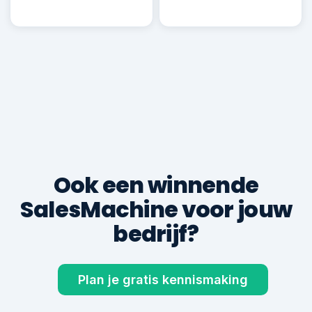
Robin B.
RB
Deal ✓
€ 22.500
600+
8,9
klanten geholpen
gem. klantbeoordeling
TOTALE KLANTOMZET VIA DE SALESMACHINE
€ 0
gegenereerd voor 600+ ondernemers
Ook een winnende
SalesMachine voor jouw
bedrijf?
Plan je gratis kennismaking