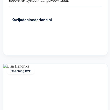
superstrak systeem dat gewoon werkt.
Kozijndealnederland.nl
Coaching B2C