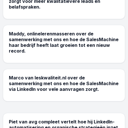
zorgt voor meer kwalitatievere leads en
belafspraken.
4 K
Opleiding B2C
Maddy, onlinelerenmasseren over de
samenwerking met ons en hoe de SalesMachine
haar bedrijf heeft laat groeien tot een nieuw
record.
4 K
Consultancy B2B
Marco van leskwaliteit.nl over de
samenwerking met ons en hoe de SalesMachine
via LinkedIn voor vele aanvragen zorgt.
4 K
Consultancy B2B
Piet van avg compleet vertelt hoe hij LinkedIn-
automatisering en organische strategieën inzet