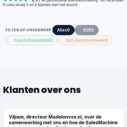
8 case study's en 5 klanten aan het woord
Alles
0
B2B
0
FILTER OP ONDERWERP
Coach/Consultant
0
B2C Dienstverlener
0
Klanten over ons
4 K
Coaching B2C
Viljiam, directeur Madelonvos.nl, over de
samenwerking met ons en hoe de SalesMachine