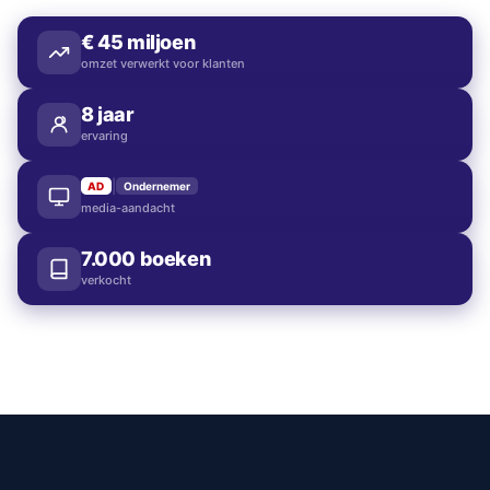
€
45
miljoen
omzet verwerkt voor klanten
8
jaar
ervaring
|
AD
Ondernemer
media-aandacht
7.000
boeken
verkocht