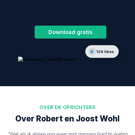
Moeiteloos klanten scoren uit
LinkedIn
?
Download gratis
124 likes
OVER DE OPRICHTERS
Over Robert en Joost Wohl
“Wat als ik alleen nog maar met mensen hoef te praten