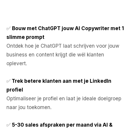
Dit zit er in de Winnen op
LinkedIn
bundel
✅
Bouw met ChatGPT jouw AI Copywriter met 1
slimme prompt
Ontdek hoe je ChatGPT laat schrijven voor jouw
business en content krijgt die wél klanten
oplevert.
✅
Trek betere klanten aan met je LinkedIn
profiel
Optimaliseer je profiel en laat je ideale doelgroep
naar jou toekomen.
✅
5-30 sales afspraken per maand via AI &