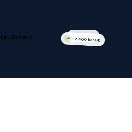
124 likes
+2.400 bereik
Julia S.
JS
Reageerde op je
post