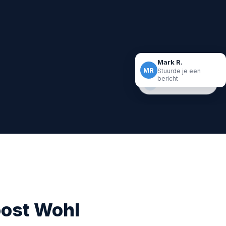
n scoren uit
Mark R.
MR
Stuurde je een
bericht
+18 connecties
oost Wohl