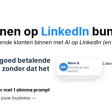
nen op
LinkedIn
bun
lende klanten binnen met AI op LinkedIn (en
goed betalende
Mark R.
, zonder dat het
MR
Stuurde je een
bericht
+18 connecties
r met 1 slimme prompt
r jouw business —