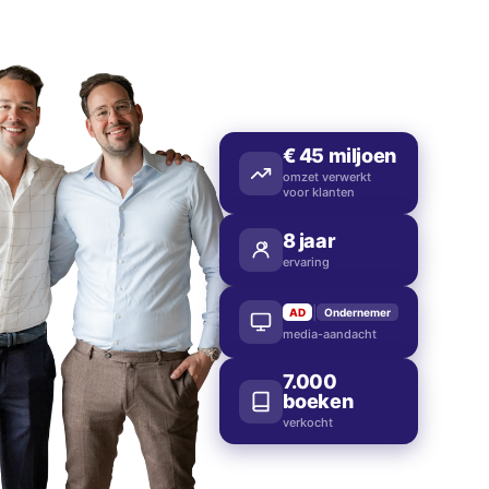
€
45
miljoen
omzet verwerkt
voor klanten
8
jaar
ervaring
|
AD
Ondernemer
media-aandacht
7.000
boeken
verkocht