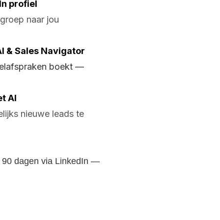
n profiel
elgroep naar jou
I & Sales Navigator
belafspraken boekt —
t AI
ijks nieuwe leads te
n 90 dagen via LinkedIn —