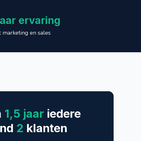
jaar ervaring
 marketing en sales
egie
halen
m
1,5 jaar
iedere
and
2
klanten