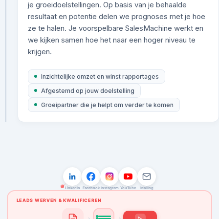
je groeidoelstellingen. Op basis van je behaalde
resultaat en potentie delen we prognoses met je hoe
ze te halen. Je voorspelbare SalesMachine werkt en
we kijken samen hoe het naar een hoger niveau te
krijgen.
Inzichtelijke omzet en winst rapportages
Afgestemd op jouw doelstelling
Groeipartner die je helpt om verder te komen
LEADS
AFSPRAKEN
OFFERTES
OMZET
150
0
0
€0
LinkedIn
Facebook
Instagram
YouTube
Mailing
LEADS WERVEN & KWALIFICEREN