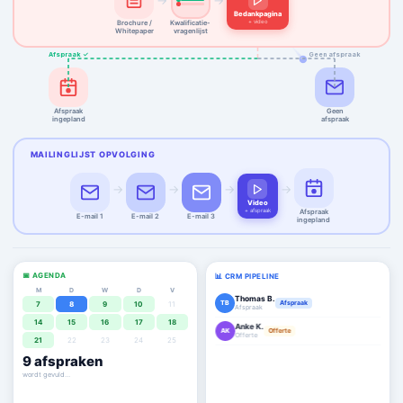
→
→
Bedankpagina
+ video
Brochure /
Kwalificatie-
Whitepaper
vragenlijst
Afspraak ✓
Geen afspraak
Afspraak
Geen
ingepland
afspraak
MAILINGLIJST OPVOLGING
→
→
→
→
Video
+ afspraak
Afspraak
E-mail 1
E-mail 2
E-mail 3
ingepland
📅 AGENDA
📊 CRM PIPELINE
M
D
W
D
V
Thomas B.
TB
Afspraak
7
8
9
10
11
Afspraak
14
15
16
17
18
Anke K.
AK
Offerte
Offerte
21
22
23
24
25
Mark V.
9
afspraken
MV
Deal ✓
€ 19.000
agenda staat vol ✓
Lisa H.
LH
Afspraak
Afspraak