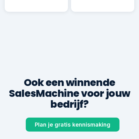
Robin B.
RB
Deal ✓
€ 22.500
600+
8,9
klanten geholpen
gem. klantbeoordeling
TOTALE KLANTOMZET VIA DE SALESMACHINE
€ 0
gegenereerd voor 600+ ondernemers
Ook een winnende
SalesMachine voor jouw
bedrijf?
Plan je gratis kennismaking