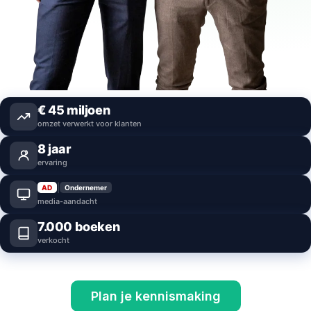
€
45
miljoen
omzet verwerkt voor klanten
8
jaar
ervaring
|
AD
Ondernemer
media-aandacht
7.000
boeken
verkocht
Plan je kennismaking