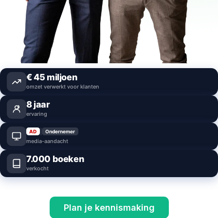
€
45
miljoen
omzet verwerkt voor klanten
8
jaar
ervaring
|
AD
Ondernemer
media-aandacht
7.000
boeken
verkocht
Plan je kennismaking