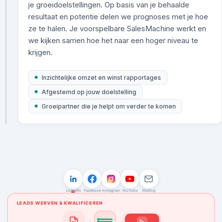
je groeidoelstellingen. Op basis van je behaalde
resultaat en potentie delen we prognoses met je hoe
ze te halen. Je voorspelbare SalesMachine werkt en
we kijken samen hoe het naar een hoger niveau te
krijgen.
Inzichtelijke omzet en winst rapportages
Afgestemd op jouw doelstelling
Groeipartner die je helpt om verder te komen
LEADS
AFSPRAKEN
OFFERTES
OMZET
150
0
0
€0
LinkedIn
Facebook
Instagram
YouTube
Mailing
LEADS WERVEN & KWALIFICEREN