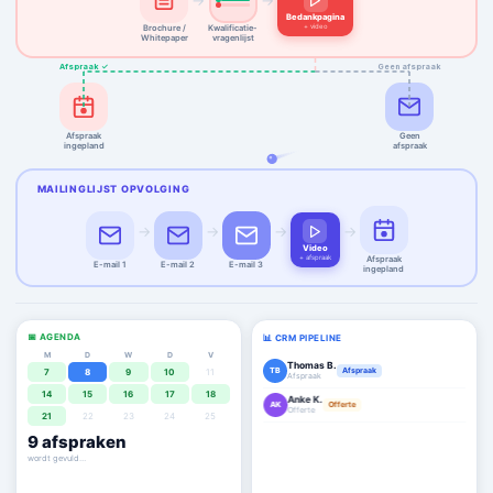
→
→
Bedankpagina
+ video
Brochure /
Kwalificatie-
Whitepaper
vragenlijst
Afspraak ✓
Geen afspraak
Afspraak
Geen
ingepland
afspraak
MAILINGLIJST OPVOLGING
→
→
→
→
Video
+ afspraak
Afspraak
E-mail 1
E-mail 2
E-mail 3
ingepland
📅 AGENDA
📊 CRM PIPELINE
M
D
W
D
V
Thomas B.
TB
Afspraak
7
8
9
10
11
Afspraak
14
15
16
17
18
Anke K.
AK
Offerte
Offerte
21
22
23
24
25
Mark V.
9
afspraken
MV
Deal ✓
€ 19.000
agenda staat vol ✓
Lisa H.
LH
Afspraak
Afspraak