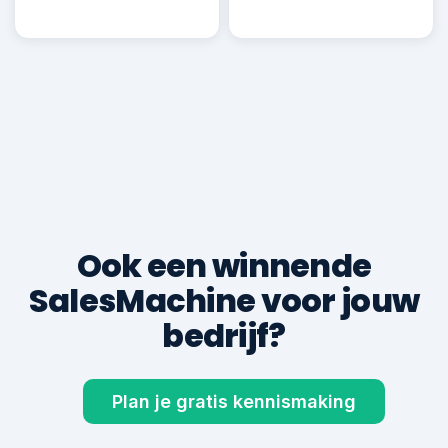
Robin B.
RB
Deal ✓
€ 22.500
600+
8,9
klanten geholpen
gem. klantbeoordeling
TOTALE KLANTOMZET VIA DE SALESMACHINE
€ 0
gegenereerd voor 600+ ondernemers
Ook een winnende
SalesMachine voor jouw
bedrijf?
Plan je gratis kennismaking