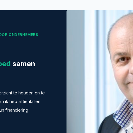
 VOOR ONDERNEMERS
goed
samen
rzicht te houden en te
 ik heb al tientallen
n financiering