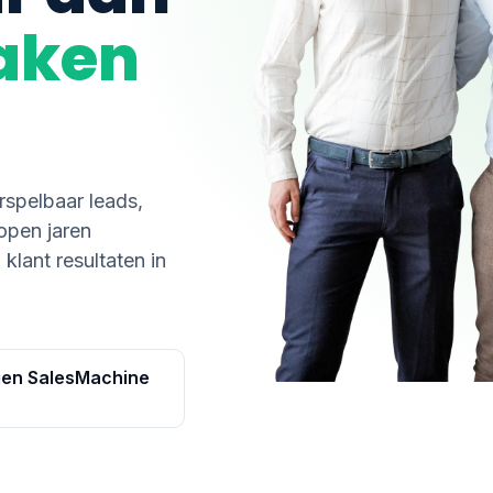
raken
rspelbaar leads,
open jaren
lant resultaten in
gen SalesMachine