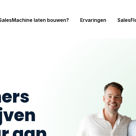
SalesMachine laten bouwen?
Ervaringen
SalesF
ners
jven
r aan