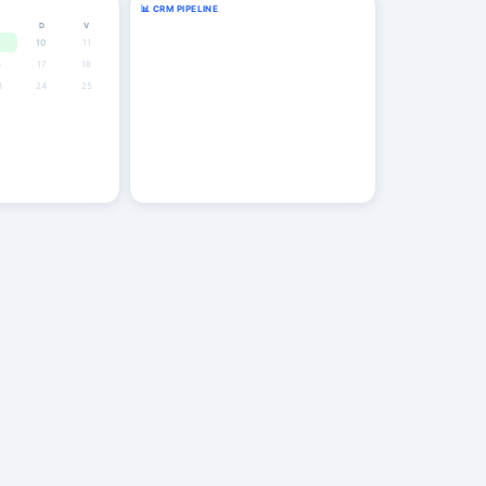
📊 CRM PIPELINE
W
D
V
Thomas B.
TB
Afspraak
10
11
Afspraak
6
17
18
Anke K.
AK
Offerte
Offerte
3
24
25