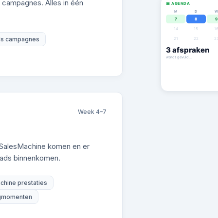
e campagnes. Alles in één
📅 AGENDA
M
D
7
8
9
14
15
1
ds campagnes
21
22
2
9
afspraken
wordt gevuld…
Week 4–7
je SalesMachine komen en er
eads binnenkomen.
chine prestaties
egmomenten