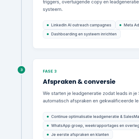
triggers, overtuigende copy en leadgenerati
systeem.
LinkedIn AI outreach campagnes
Meta A
Dashboarding en systeem inrichten
3
FASE 3
Afspraken & conversie
We starten je leadgeneratie zodat leads in 
automatisch afspraken en gekwalificeerde l
Continue optimalisatie leadgeneratie & SalesMa
WhatsApp groep, weekrapportages en overl
Je eerste afspraken en klanten