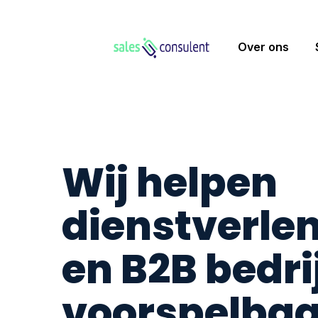
Over ons
Wij helpen
dienstverle
en B2B bedri
voorspelbaa