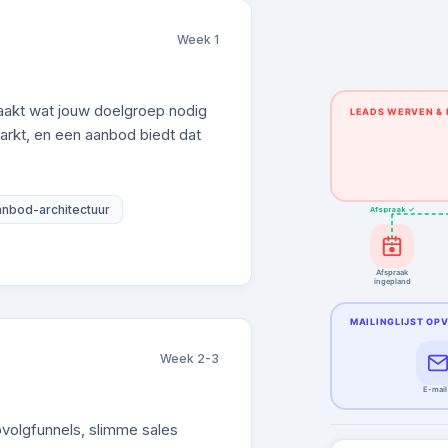
Week 1
akt wat jouw doelgroep nodig
LEADS WERVEN & 
arkt, en een aanbod biedt dat
nbod-architectuur
Afspraak ✓
Afspraak
ingepland
MAILINGLIJST OP
Week 2-3
E-mail
volgfunnels, slimme sales