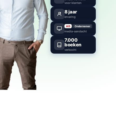
voor klanten
8
jaar
ervaring
|
AD
Ondernemer
media-aandacht
7.000
boeken
verkocht