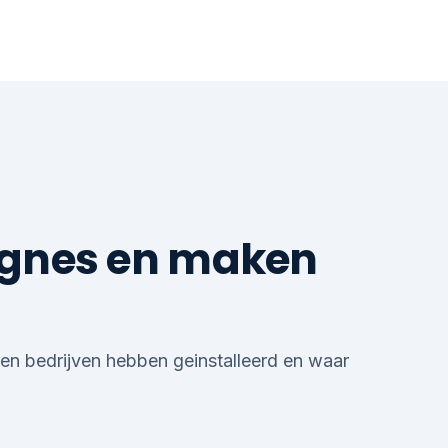
agnes en maken
en bedrijven hebben geinstalleerd en waar
LEADS
AFSPRAKEN
OFFERTES
OMZET