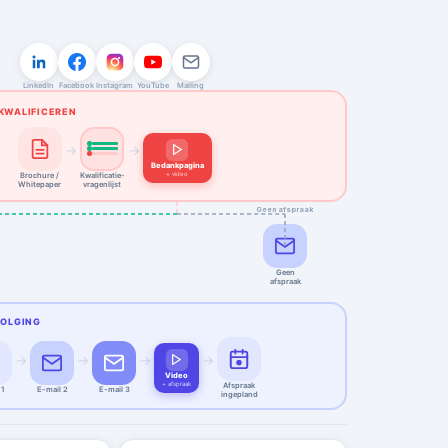
150
0
0
€0
LinkedIn
Facebook
Instagram
YouTube
Mailing
KWALIFICEREN
→
→
Bedankpagina
+ video
Brochure /
Kwalificatie-
Whitepaper
vragenlijst
Geen afspraak
Geen
afspraak
VOLGING
→
→
→
→
Video
+ afspraak
Afspraak
 1
E-mail 2
E-mail 3
ingepland