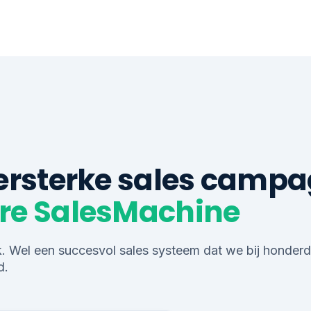
zersterke sales camp
re SalesMachine
k. Wel een succesvol sales systeem dat we bij honderd
d.