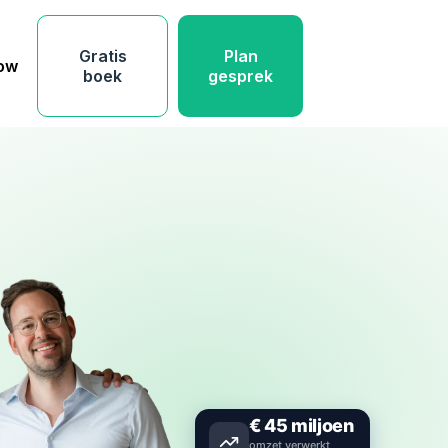
Gratis
Plan
low
boek
gesprek
€
45
miljoen
omzet verwerkt