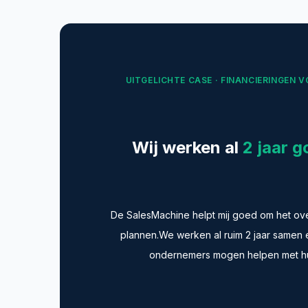
UITGELICHTE CASE · FINANCIERINGEN
Wij werken al
2 jaar 
De SalesMachine helpt mij goed om het ove
plannen.We werken al ruim 2 jaar samen en
ondernemers mogen helpen met hu