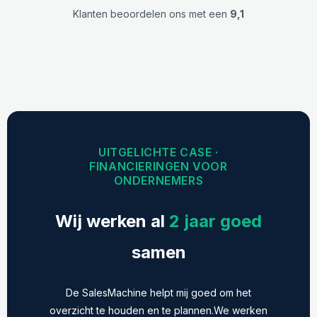
Klanten beoordelen ons met een
9,1
UITGELICHTE CASE ·
FINANCIERINGEN VOOR
ONDERNEMERS
Wij werken al
2 jaar goed
samen
De SalesMachine helpt mij goed om het
overzicht te houden en te plannen.We werken