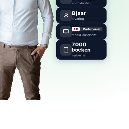
voor klanten
8
jaar
ervaring
|
AD
Ondernemer
media-aandacht
7.000
boeken
verkocht