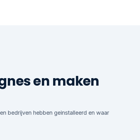
agnes en maken
en bedrijven hebben geinstalleerd en waar
LEADS
AFSPRAKEN
OFFERTES
OMZET