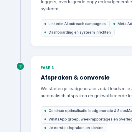
triggers, overtuigende copy en leadgenerati
systeem.
LinkedIn AI outreach campagnes
Meta A
Dashboarding en systeem inrichten
3
FASE 3
Afspraken & conversie
We starten je leadgeneratie zodat leads in 
automatisch afspraken en gekwalificeerde l
Continue optimalisatie leadgeneratie & SalesMa
WhatsApp groep, weekrapportages en overl
Je eerste afspraken en klanten