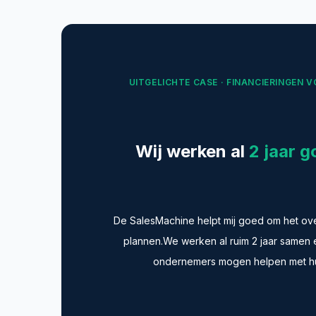
UITGELICHTE CASE · FINANCIERINGEN
Wij werken al
2 jaar 
De SalesMachine helpt mij goed om het ove
plannen.We werken al ruim 2 jaar samen en
ondernemers mogen helpen met hu