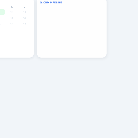
📊 CRM PIPELINE
W
D
V
Thomas B.
TB
Afspraak
10
11
Afspraak
6
17
18
3
24
25