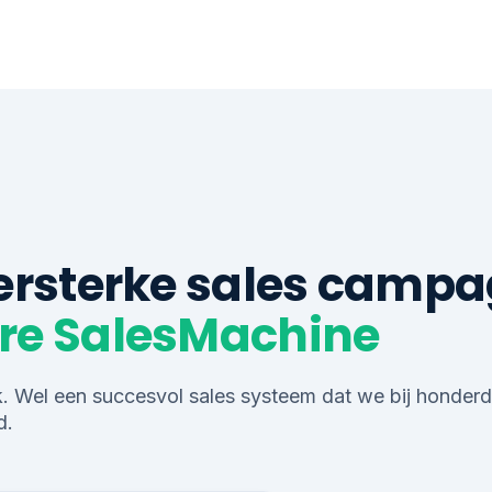
zersterke sales camp
re SalesMachine
k. Wel een succesvol sales systeem dat we bij honderd
d.