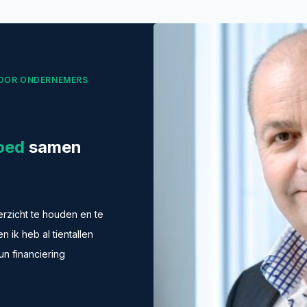
 VOOR ONDERNEMERS
goed
samen
rzicht te houden en te
 ik heb al tientallen
n financiering