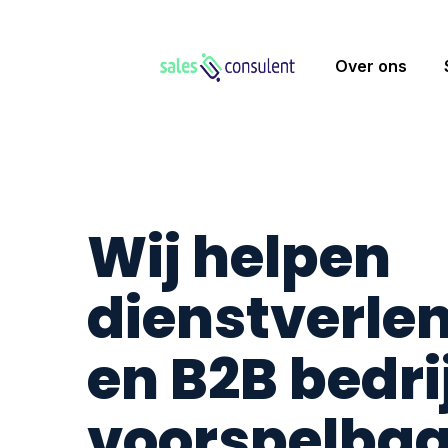
Over ons
Wij helpen
dienstverle
en B2B bedri
voorspelbaa