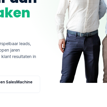
raken
rspelbaar leads,
open jaren
lant resultaten in
gen SalesMachine