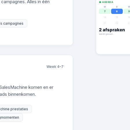
e campagnes. Alles in één
📅 AGENDA
M
D
7
8
9
14
15
1
ds campagnes
21
22
2
9
afspraken
wordt gevuld…
Week 4–7
je SalesMachine komen en er
eads binnenkomen.
chine prestaties
egmomenten