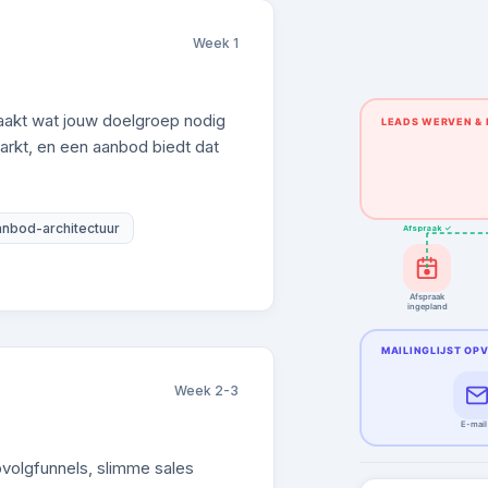
Week 1
akt wat jouw doelgroep nodig
LEADS WERVEN & 
arkt, en een aanbod biedt dat
nbod-architectuur
Afspraak ✓
Afspraak
ingepland
MAILINGLIJST OP
Week 2-3
E-mail
volgfunnels, slimme sales