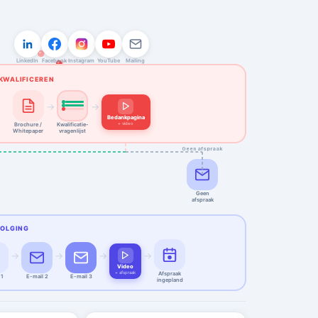
150
0
0
€0
LinkedIn
Facebook
Instagram
YouTube
Mailing
KWALIFICEREN
→
→
Bedankpagina
+ video
Brochure /
Kwalificatie-
Whitepaper
vragenlijst
Geen afspraak
Geen
afspraak
VOLGING
→
→
→
→
Video
+ afspraak
Afspraak
 1
E-mail 2
E-mail 3
ingepland