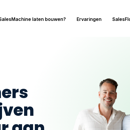
SalesMachine laten bouwen?
Ervaringen
SalesF
ners
jven
r aan