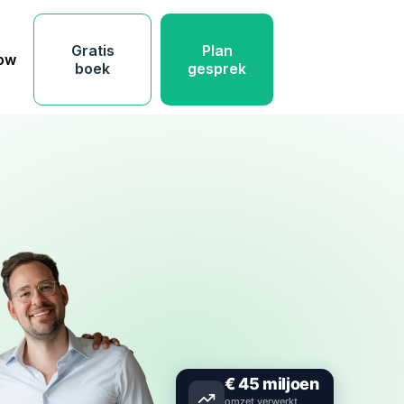
Gratis
Plan
low
boek
gesprek
€
45
miljoen
omzet verwerkt