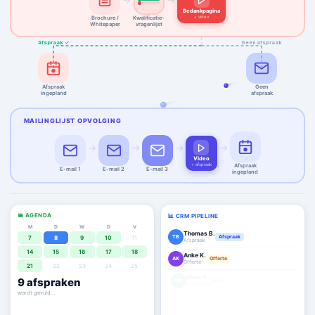
→
→
Bedankpagina
+ video
Brochure /
Kwalificatie-
Whitepaper
vragenlijst
Afspraak ✓
Geen afspraak
Afspraak
Geen
ingepland
afspraak
MAILINGLIJST OPVOLGING
→
→
→
→
Video
+ afspraak
Afspraak
E-mail 1
E-mail 2
E-mail 3
ingepland
📅 AGENDA
📊 CRM PIPELINE
M
D
W
D
V
Thomas B.
TB
Afspraak
7
8
9
10
11
Afspraak
14
15
16
17
18
Anke K.
AK
Offerte
Offerte
21
22
23
24
25
Mark V.
9
afspraken
MV
Deal ✓
€ 19.000
agenda staat vol ✓
Lisa H.
LH
Afspraak
Afspraak