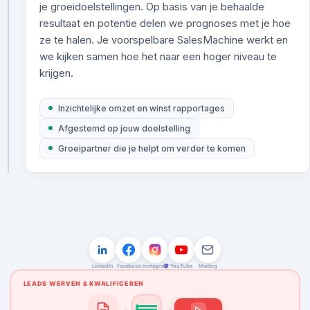
je groeidoelstellingen. Op basis van je behaalde
resultaat en potentie delen we prognoses met je hoe
ze te halen. Je voorspelbare SalesMachine werkt en
we kijken samen hoe het naar een hoger niveau te
krijgen.
Inzichtelijke omzet en winst rapportages
Afgestemd op jouw doelstelling
Groeipartner die je helpt om verder te komen
LEADS
AFSPRAKEN
OFFERTES
OMZET
150
0
0
€0
LinkedIn
Facebook
Instagram
YouTube
Mailing
LEADS WERVEN & KWALIFICEREN