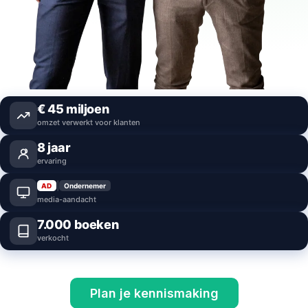
€
45
miljoen
omzet verwerkt voor klanten
8
jaar
ervaring
|
AD
Ondernemer
media-aandacht
7.000
boeken
verkocht
Plan je kennismaking