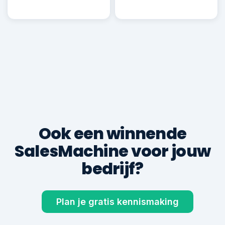
Robin B.
RB
Deal ✓
€ 22.500
600+
8,9
klanten geholpen
gem. klantbeoordeling
TOTALE KLANTOMZET VIA DE SALESMACHINE
€ 33.832
gegenereerd voor 600+ ondernemers
Ook een winnende
SalesMachine voor jouw
bedrijf?
Plan je gratis kennismaking