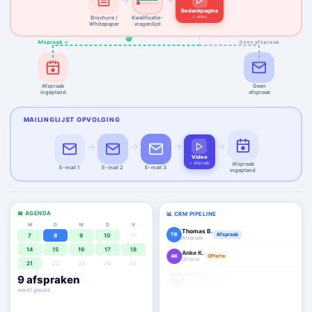
→
→
Bedankpagina
+ video
Brochure /
Kwalificatie-
Whitepaper
vragenlijst
Afspraak ✓
Geen afspraak
Afspraak
Geen
ingepland
afspraak
MAILINGLIJST OPVOLGING
→
→
→
→
Video
+ afspraak
Afspraak
E-mail 1
E-mail 2
E-mail 3
ingepland
📅 AGENDA
📊 CRM PIPELINE
M
D
W
D
V
Thomas B.
TB
Afspraak
7
8
9
10
11
Afspraak
14
15
16
17
18
Anke K.
AK
Offerte
Offerte
21
22
23
24
25
Mark V.
9
afspraken
MV
Deal ✓
€ 19.000
agenda staat vol ✓
Lisa H.
LH
Afspraak
Afspraak