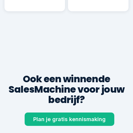
Robin B.
RB
Deal ✓
€ 22.500
600+
8,9
klanten geholpen
gem. klantbeoordeling
TOTALE KLANTOMZET VIA DE SALESMACHINE
€ 0
gegenereerd voor 600+ ondernemers
Ook een winnende
SalesMachine voor jouw
bedrijf?
Plan je gratis kennismaking