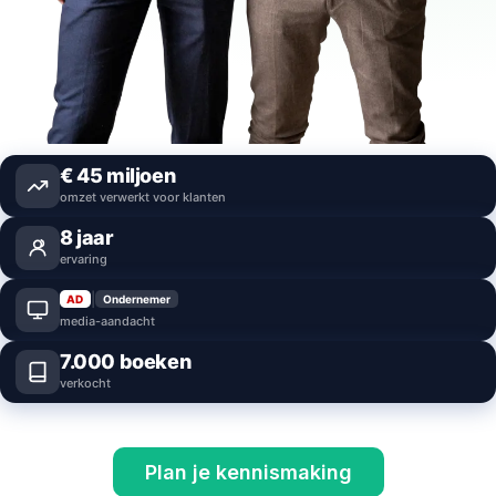
€
45
miljoen
omzet verwerkt voor klanten
8
jaar
ervaring
|
AD
Ondernemer
media-aandacht
7.000
boeken
verkocht
Plan je kennismaking