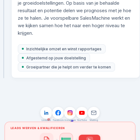
je groeidoelstellingen. Op basis van je behaalde
resultaat en potentie delen we prognoses met je hoe
ze te halen. Je voorspelbare SalesMachine werkt en
we kijken samen hoe het naar een hoger niveau te
krijgen.
Inzichtelijke omzet en winst rapportages
Afgestemd op jouw doelstelling
Groeipartner die je helpt om verder te komen
LEADS
AFSPRAKEN
OFFERTES
OMZET
150
0
0
€0
LinkedIn
Facebook
Instagram
YouTube
Mailing
LEADS WERVEN & KWALIFICEREN